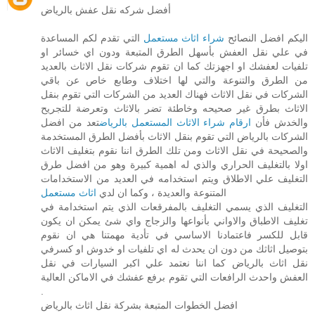
أفضل شركه نقل عفش بالرياض
التي تقدم لكم المساعدة
شراء اثاث مستعمل
اليكم افضل النصائح
في علي نقل العفش بأسهل الطرق المتبعة ودون اي خسائر او
تلفيات لعفشك او اجهزتك كما ان تقوم شركات نقل الاثاث بالعديد
من الطرق والتنوعة والتي لها اختلاف وطابع خاص عن باقي
الشركات في نقل الاثاث فهناك العديد من الشركات التي تقوم بنقل
الاثاث بطرق غير صحيحه وخاطئة تضر بالاثاث وتعرضة للتجريح
تعد من افضل
ارقام شراء الاثاث المستعمل بالرياض
والخدش فأن
الشركات بالرياض التي تقوم بنقل الاثاث بأفضل الطرق المستخدمة
والصحيحة في نقل الاثاث ومن تلك الطرق اننا نقوم بتغليف الاثاث
اولا بالتغليف الحراري والذي له اهمية كبيرة وهو من افضل طرق
التغليف علي الاطلاق ويتم استخدامه في العديد من الاستخدامات
اثاث مستعمل
المتنوعة والعديدة ، وكما ان لدي
التغليف الذي يسمي التغليف بالمفرقعات الذي يتم استخدامة في
تغليف الاطباق والاواني بأنواعها والزجاج واي شئ يمكن ان يكون
قابل للكسر فاعتمادنا الاساسي في تأدية مهمتنا هي ان نقوم
بتوصيل اثاثك من دون ان يحدث له اي تلفيات او خدوش او كسرفي
نقل اثاث بالرياض كما اننا نعتمد علي اكبر السيارات في نقل
العفش واحدث الرافعات التي تقوم برفع عفشك في الاماكن العالية
.
افضل الخطوات المتبعة بشركة نقل اثاث بالرياض