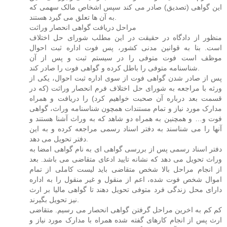
این گواهی (تصدیق) صادر می کند سپس اشخاص مالک سهمی که
به آن ها تعلق می گیرد هستند.
مراحل دریافت گواهی انحصار وراثت
منظور از دادگاه در حقیقت در این مطلب شورای حل اختلاف
است. بنا به قوانین مدنی کشور، پس فوت اداره ثبت احوال
موظف است فوت متوفی را در سیستم ثبت و پس از آن
شناسنامه متوفی را باطل کرده و گواهی فوت را صادر کند.
پس از صادر شدن گواهی فوت از سوی اداره ثبت احوال، یکی از
ورثه با مراجعه به شورای حل اختلاف فرم انحصار وراثت (که در
قسمت بعد درباره آن صحبت خواهیم کرد) را دریافت و همراه
مدارک مورد نیاز و تمام مستندات همچون شناسنامه وراث، گواهی
فوت و… و همچنین به همراه دو شاهد که به وراث آشنا هستند و
آنها را می شناسند به دفتر اسناد رسمی مراجعه کرده و به این
دفتر تحویل می دهد.
دفتر اسناد رسمی پس از بررسی گواهی ای به نام گواهی امضا به
وراث تحویل می دهد که نشانه تایید ادعای متقاضی می باشد. بعد
از انجام مراحل بالا شخص متقاضی باید لیست کاملی از تمام
اموال شخص فوت شده، اعم از منقول و غیر منقول را به اداره
دارای محل زندگی فرد متوفی تحویل دهند تا گواهی مالیا بر ارث
نیز تحویل بگیرند.
کم کم به اخرین مراحل گرفتن گواهی انحصار می رسیم. متقاضی
ارث پس از انجام کارهای گفته شده همراه با مدارک مورد نیاز و