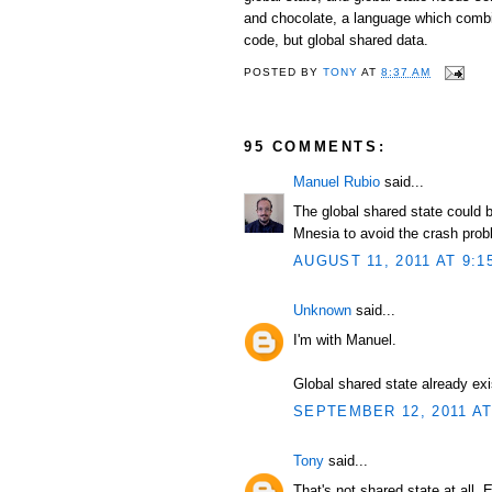
and chocolate, a language which combi
code, but global shared data.
POSTED BY
TONY
AT
8:37 AM
95 COMMENTS:
Manuel Rubio
said...
The global shared state could b
Mnesia to avoid the crash prob
AUGUST 11, 2011 AT 9:1
Unknown
said...
I'm with Manuel.
Global shared state already exi
SEPTEMBER 12, 2011 AT
Tony
said...
That's not shared state at all. 