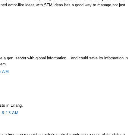
ned actor-like ideas with STM ideas has a good way to manage not just
e a gen_server with global information... and could save its information in
lem.
5 AM
sts in Erlang.
 6:13 AM
Each time you request an actor's state it sends you a copy of its state in