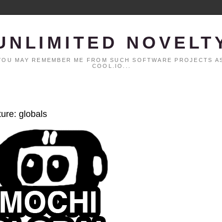
UNLIMITED NOVELT
. YOU MAY REMEMBER ME FROM SUCH SOFTWARE PROJECTS AS
COOL.IO...
ture: globals